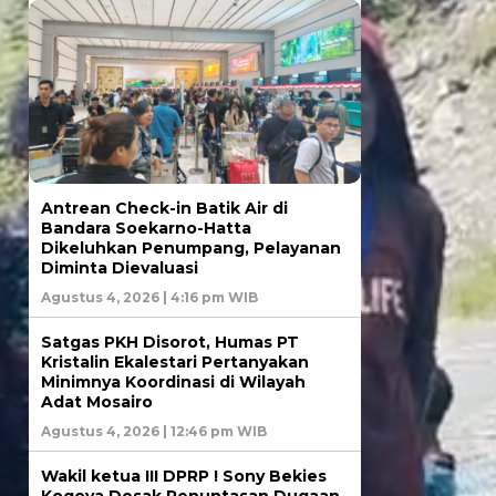
Antrean Check-in Batik Air di
Bandara Soekarno-Hatta
Dikeluhkan Penumpang, Pelayanan
Diminta Dievaluasi
Agustus 4, 2026 | 4:16 pm WIB
Satgas PKH Disorot, Humas PT
Kristalin Ekalestari Pertanyakan
Minimnya Koordinasi di Wilayah
Adat Mosairo
Agustus 4, 2026 | 12:46 pm WIB
Wakil ketua III DPRP ! Sony Bekies
Kogoya Desak Penuntasan Dugaan