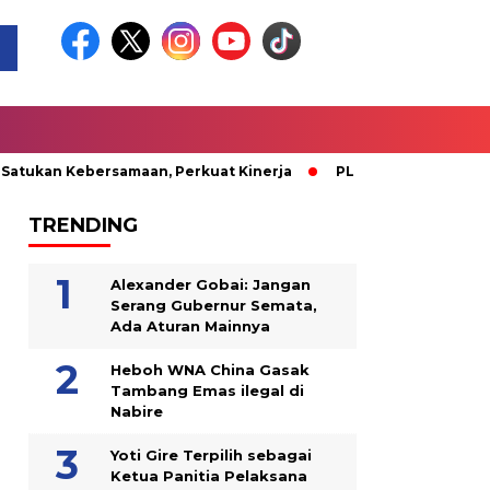
ersamaan, Perkuat Kinerja
PLN Nabire Berbagi Kasih bersama
TRENDING
Alexander Gobai: Jangan
Serang Gubernur Semata,
Ada Aturan Mainnya
Heboh WNA China Gasak
Tambang Emas ilegal di
Nabire
Yoti Gire Terpilih sebagai
Ketua Panitia Pelaksana