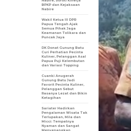
Nabire, Soroti Kinerja
BPKP dan Kejaksaan
Nabire
Wakil Ketua III DPR
Papua Tengah Ajak
Semua Pihak Jaga
Keamanan Tolikara dan
Puncak Jaya
DK Donat Gunung Batu
Curi Perhatian Pecinta
Kuliner, Pelanggan Asal
Papua Puji Kelembutan
dan Variasi Topping
Cuanki Anugerah
Gunung Batu Jadi
Favorit Pecinta Kuliner,
Pelanggan Sebut
Rasanya Lezat dan Bikin
Ketagihan
Sariater Hadirkan
Pengalaman Wisata Tak
Terlupakan, Mila dan
Micci: Tempatnya
Nyaman dan Sangat
Menyenangkan