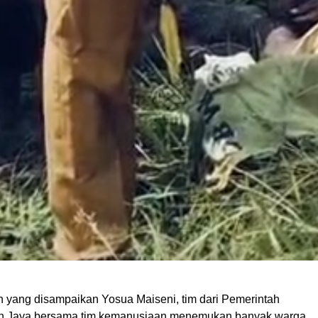
n yang disampaikan Yosua Maiseni, tim dari Pemerintah
an Jaya bersama tim kemanusiaan menemukan banyak warga