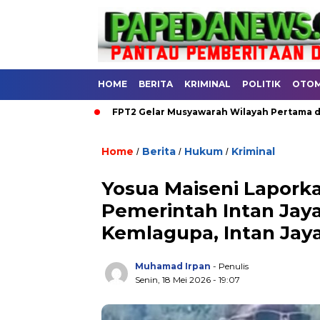
HOME
BERITA
KRIMINAL
POLITIK
OTOM
ERAH
FPT2 Gelar Musyawarah Wilayah Pertama di Aula RRI Nab
Home
Berita
Hukum
Kriminal
/
/
/
.
Yosua Maiseni Lapork
Pemerintah Intan Jaya
Kemlagupa, Intan Jaya
Muhamad Irpan
- Penulis
Senin, 18 Mei 2026 - 19:07