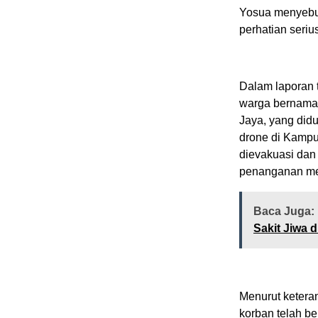
Yosua menyebut
perhatian seriu
Dalam laporan 
warga bernama 
Jaya, yang did
drone di Kampu
dievakuasi da
penanganan me
Baca Juga:
Sakit Jiwa d
Menurut ketera
korban telah b