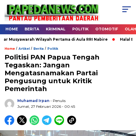
HOME
BERITA
KRIMINAL
POLITIK
OTOMOTIF
OLA
usyawarah Wilayah Pertama di Aula RRI Nabire
Halal Bihala
/
/
/
Home
Artikel
Berita
Politik
Politisi PAN Papua Tengah
Tegaskan: Jangan
.
Mengatasnamakan Partai
Pengusung untuk Kritik
Pemerintah
Muhamad Irpan
- Penulis
Jumat, 27 Februari 2026 - 00:45