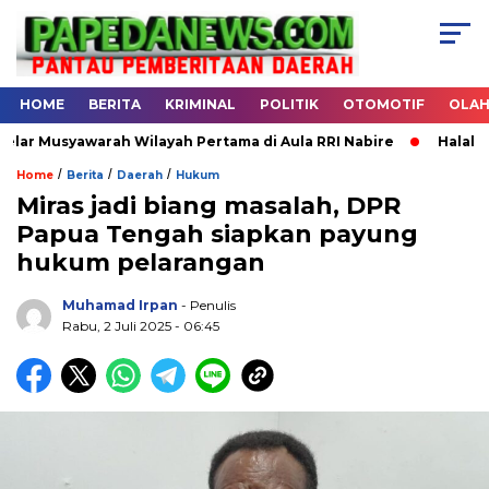
HOME
BERITA
KRIMINAL
POLITIK
OTOMOTIF
OLA
Musyawarah Wilayah Pertama di Aula RRI Nabire
Halal Bihal
/
/
/
Home
Berita
Daerah
Hukum
Miras jadi biang masalah, DPR
Papua Tengah siapkan payung
.
hukum pelarangan
Muhamad Irpan
- Penulis
Rabu, 2 Juli 2025 - 06:45