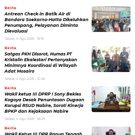
Berita
Antrean Check-in Batik Air di
Bandara Soekarno-Hatta Dikeluhkan
Penumpang, Pelayanan Diminta
Dievaluasi
Selasa, 4 Agu 2026 - 16:16
Berita
Satgas PKH Disorot, Humas PT
Kristalin Ekalestari Pertanyakan
Minimnya Koordinasi di Wilayah
Adat Mosairo
Selasa, 4 Agu 2026 - 12:46
Berita
Wakil ketua III DPRP ! Sony Bekies
Kogoya Desak Penuntasan Dugaan
Korupsi RSUD Nabire, Soroti Kinerja
BPKP dan Kejaksaan Nabire
Selasa, 4 Agu 2026 - 06:29
Berita
Wakil Ketua III DPR Papua Tengah