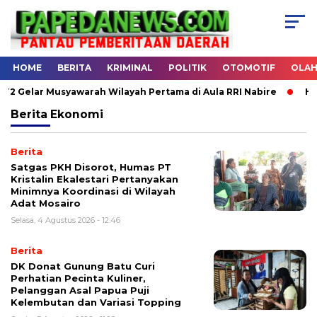
HOME
BERITA
KRIMINAL
POLITIK
OTOMOTIF
OLA
Gelar Musyawarah Wilayah Pertama di Aula RRI Nabire
Halal
Berita
Ekonomi
Berita
Satgas PKH Disorot, Humas PT
Kristalin Ekalestari Pertanyakan
Minimnya Koordinasi di Wilayah
Adat Mosairo
Selasa, 4 Agustus 2026 - 12:46
Berita
DK Donat Gunung Batu Curi
Perhatian Pecinta Kuliner,
Pelanggan Asal Papua Puji
Kelembutan dan Variasi Topping