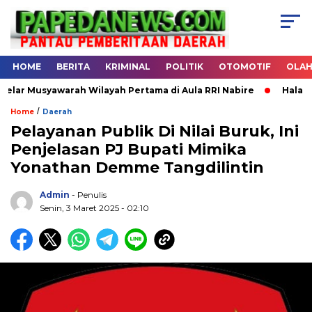
HOME
BERITA
KRIMINAL
POLITIK
OTOMOTIF
OLA
 Musyawarah Wilayah Pertama di Aula RRI Nabire
Halal Bihal
/
Home
Daerah
Pelayanan Publik Di Nilai Buruk, Ini
Penjelasan PJ Bupati Mimika
.
Yonathan Demme Tangdilintin
Admin
- Penulis
Senin, 3 Maret 2025 - 02:10