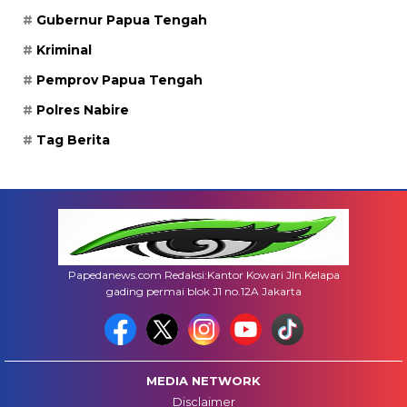
Gubernur Papua Tengah
Kriminal
Pemprov Papua Tengah
Polres Nabire
Tag Berita
Papedanews.com Redaksi:Kantor Kowari Jln.Kelapa
gading permai blok J1 no.12A Jakarta
MEDIA NETWORK
Disclaimer