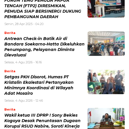
FORUM TEMU PEMUDA PAPUA
TENGAH (FTP2) DIRESMIKAN,
PEMUDA SIAP BERSINERGI DUKUNG
PEMBANGUNAN DAERAH
Senin, 28 Apr 2025 - 04:20
Berita
Antrean Check-in Batik Air di
Bandara Soekarno-Hatta Dikeluhkan
Penumpang, Pelayanan Diminta
Dievaluasi
Selasa, 4 Agu 2026 - 16:16
Berita
Satgas PKH Disorot, Humas PT
Kristalin Ekalestari Pertanyakan
Minimnya Koordinasi di Wilayah
Adat Mosairo
Selasa, 4 Agu 2026 - 12:46
Berita
Wakil ketua III DPRP ! Sony Bekies
Kogoya Desak Penuntasan Dugaan
Korupsi RSUD Nabire, Soroti Kinerja