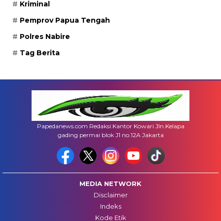
Kriminal
Pemprov Papua Tengah
Polres Nabire
Tag Berita
Papedanews.com Redaksi:Kantor Kowari Jln.Kelapa
gading permai blok J1 no.12A Jakarta
MEDIA NETWORK
Disclaimer
Indeks
Kode Etik