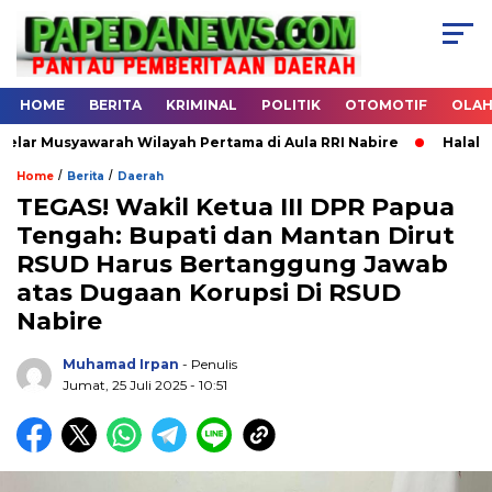
HOME
BERITA
KRIMINAL
POLITIK
OTOMOTIF
OLA
Musyawarah Wilayah Pertama di Aula RRI Nabire
Halal Bihal
/
/
Home
Berita
Daerah
TEGAS! Wakil Ketua III DPR Papua
Tengah: Bupati dan Mantan Dirut
.
RSUD Harus Bertanggung Jawab
atas Dugaan Korupsi Di RSUD
Nabire
Muhamad Irpan
- Penulis
Jumat, 25 Juli 2025 - 10:51