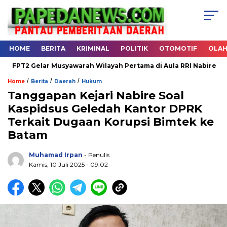
HOME
BERITA
KRIMINAL
POLITIK
OTOMOTIF
OLA
T2 Gelar Musyawarah Wilayah Pertama di Aula RRI Nabire
Ha
/
/
/
Home
Berita
Daerah
Hukum
Tanggapan Kejari Nabire Soal
Kaspidsus Geledah Kantor DPRK
.
Terkait Dugaan Korupsi Bimtek ke
Batam
Muhamad Irpan
- Penulis
Kamis, 10 Juli 2025 - 09:02