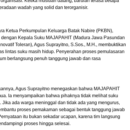
organisasi. Ketika musibah datang, barulah terasa betapa
eradaan wadah yang solid dan terorganisir.
ra Ketua Perkumpulan Keluarga Batak Nabire (PKBN),
i, dengan Kepala Suku MAJAPAHIT (Madura Jawa Pasundan
ovatif Toleran), Agus Suprayitno, S.Sos., M.H., membuktikan
tas lintas suku masih hidup. Penyerahan proses pemulasaran
um berlangsung penuh tanggung jawab dan rasa
gannya, Agus Suprayitno menegaskan bahwa MAJAPAHIT
mua. Ia menyampaikan bahwa pihaknya tidak melihat suku
Jika ada warga meninggal dan tidak ada yang mengurus,
embantu proses pemakaman sebagai bentuk tanggung jawab
ernyataan itu bukan sekadar ucapan, karena tim langsung
endampingi proses hingga selesai.