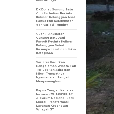
Puncak Jaya
DK Donat Gunung Batu
Curi Perhatian Pecinta
Kuliner, Pelanggan Asal
Papua Puji Kelembutan
dan Variasi Topping
Cuanki Anugerah
Gunung Batu Jadi
Favorit Pecinta Kuliner,
Pelanggan Sebut
Rasanya Lezat dan Bikin
Ketagihan
Sariater Hadirkan
Pengalaman Wisata Tak
Terlupakan, Mila dan
Micci: Tempatnya
Nyaman dan Sangat
Menyenangkan
Papua Tengah Kenalkan
Inovasi KOHARUSEHAT
di Forum Nasional, Jadi
Model Transformasi
Layanan Kesehatan
Wilayah 3T