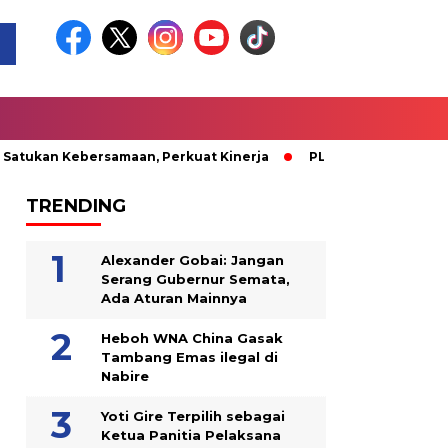
ebersamaan, Perkuat Kinerja
PLN Nabire Berbagi Kasih bersa
TRENDING
Alexander Gobai: Jangan
Serang Gubernur Semata,
Ada Aturan Mainnya
Heboh WNA China Gasak
Tambang Emas ilegal di
Nabire
Yoti Gire Terpilih sebagai
Ketua Panitia Pelaksana