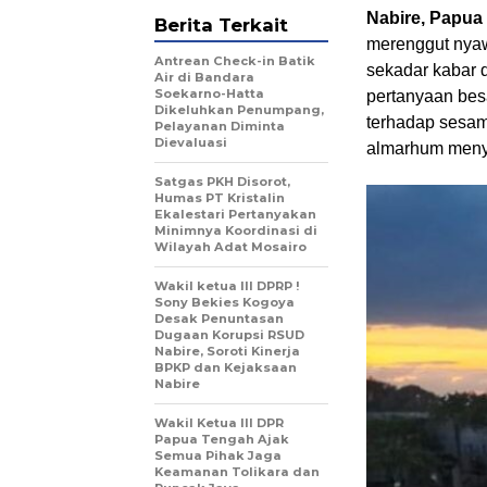
Nabire, Papu
Berita Terkait
merenggut nyaw
Antrean Check-in Batik
sekadar kabar 
Air di Bandara
Soekarno-Hatta
pertanyaan besa
Dikeluhkan Penumpang,
terhadap sesam
Pelayanan Diminta
Dievaluasi
almarhum menyi
Satgas PKH Disorot,
Humas PT Kristalin
Ekalestari Pertanyakan
Minimnya Koordinasi di
Wilayah Adat Mosairo
Wakil ketua III DPRP !
Sony Bekies Kogoya
Desak Penuntasan
Dugaan Korupsi RSUD
Nabire, Soroti Kinerja
BPKP dan Kejaksaan
Nabire
Wakil Ketua III DPR
Papua Tengah Ajak
Semua Pihak Jaga
Keamanan Tolikara dan