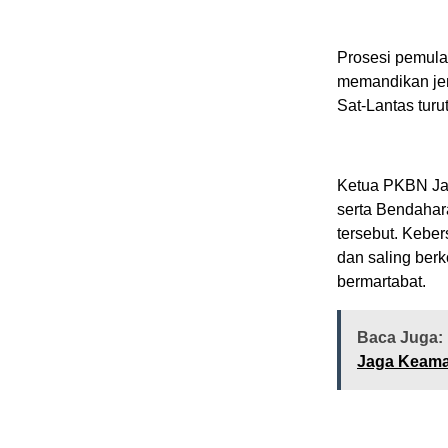
Prosesi pemulas
memandikan jen
Sat-Lantas turu
Ketua PKBN Jan
serta Bendahar
tersebut. Kebe
dan saling berk
bermartabat.
Baca Juga:
Jaga Keaman