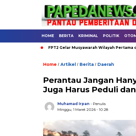
HOME
BERITA
KRIMINAL
POLITIK
OTOM
DAERAH
FPT2 Gelar Musyawarah Wilayah Pertama di Aula RRI 
Home
Artikel
Berita
Daerah
/
/
/
.
Perantau Jangan Hany
Juga Harus Peduli dan
Muhamad Irpan
- Penulis
Minggu, 1 Maret 2026 - 10:28