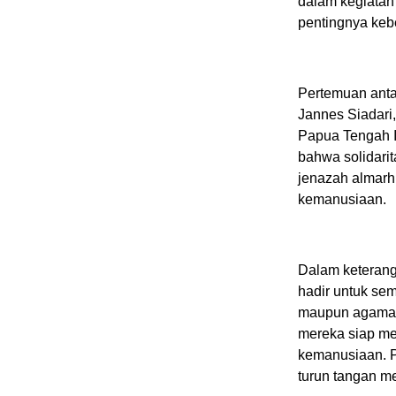
dalam kegiatan 
pentingnya keb
Pertemuan anta
Jannes Siadar
Papua Tengah In
bahwa solidari
jenazah almarh
kemanusiaan.
Dalam keteran
hadir untuk se
maupun agama. 
mereka siap m
kemanusiaan. P
turun tangan m