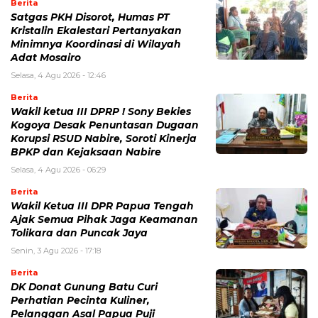
Berita
Satgas PKH Disorot, Humas PT
Kristalin Ekalestari Pertanyakan
Minimnya Koordinasi di Wilayah
Adat Mosairo
Selasa, 4 Agu 2026 - 12:46
Berita
Wakil ketua III DPRP ! Sony Bekies
Kogoya Desak Penuntasan Dugaan
Korupsi RSUD Nabire, Soroti Kinerja
BPKP dan Kejaksaan Nabire
Selasa, 4 Agu 2026 - 06:29
Berita
Wakil Ketua III DPR Papua Tengah
Ajak Semua Pihak Jaga Keamanan
Tolikara dan Puncak Jaya
Senin, 3 Agu 2026 - 17:18
Berita
DK Donat Gunung Batu Curi
Perhatian Pecinta Kuliner,
Pelanggan Asal Papua Puji