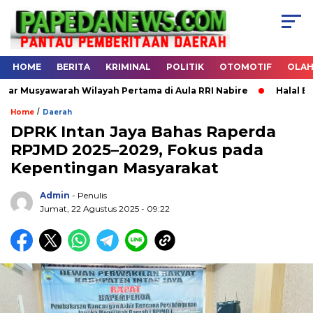
HOME
BERITA
KRIMINAL
POLITIK
OTOMOTIF
OLA
awarah Wilayah Pertama di Aula RRI Nabire
Halal Bihalal D
/
Home
Daerah
DPRK Intan Jaya Bahas Raperda
RPJMD 2025–2029, Fokus pada
.
Kepentingan Masyarakat
Admin
- Penulis
Jumat, 22 Agustus 2025 - 09:22