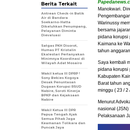
Papedanews.
Berita Terkait
Manokwari. Dir
Antrean Check-in Batik
Pengembangan 
Air di Bandara
Soekarno-Hatta
Warinussy memp
Dikeluhkan Penumpang,
bersama jajara
Pelayanan Diminta
Dievaluasi
pidana korupsi
Kaimana ke Was
Satgas PKH Disorot,
Humas PT Kristalin
tahun anggaran
Ekalestari Pertanyakan
Minimnya Koordinasi di
Saya kembali m
Wilayah Adat Mosairo
pidana korupsi
Wakil ketua III DPRP !
Kabupaten Kai
Sony Bekies Kogoya
Desak Penuntasan
Barat tahun an
Dugaan Korupsi RSUD
minggu ( 23 / 2 
Nabire, Soroti Kinerja
BPKP dan Kejaksaan
Nabire
Menurut Advokat
nasional (JSN)
Wakil Ketua III DPR
Papua Tengah Ajak
Pelaksanaan Ja
Semua Pihak Jaga
Keamanan Tolikara dan
Puncak Jaya