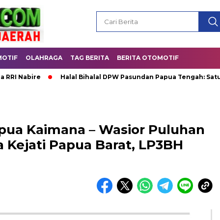
OTIF
OLAHRAGA
TAG BERITA
BERITA OTOMOTIF
re
Halal Bihalal DPW Pasundan Papua Tengah: Satukan Keber
apua Kaimana – Wasior Puluhan
a Kejati Papua Barat, LP3BH