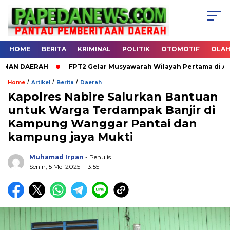
HOME
BERITA
KRIMINAL
POLITIK
OTOMOTIF
OLA
DAERAH
FPT2 Gelar Musyawarah Wilayah Pertama di Aula RRI
/
/
/
Home
Artikel
Berita
Daerah
Kapolres Nabire Salurkan Bantuan
untuk Warga Terdampak Banjir di
.
Kampung Wanggar Pantai dan
kampung jaya Mukti
Muhamad Irpan
- Penulis
Senin, 5 Mei 2025 - 13:55