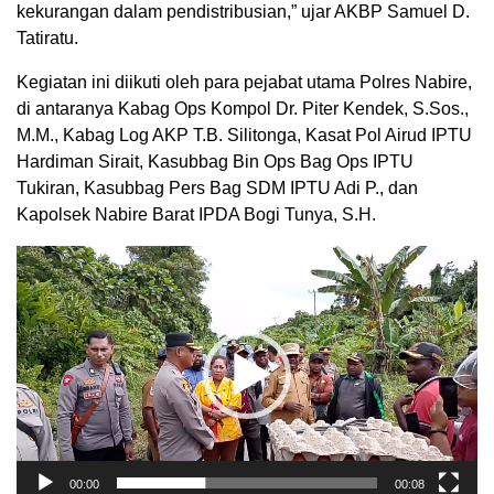
kekurangan dalam pendistribusian,” ujar AKBP Samuel D.
Tatiratu.
Kegiatan ini diikuti oleh para pejabat utama Polres Nabire,
di antaranya Kabag Ops Kompol Dr. Piter Kendek, S.Sos.,
M.M., Kabag Log AKP T.B. Silitonga, Kasat Pol Airud IPTU
Hardiman Sirait, Kasubbag Bin Ops Bag Ops IPTU
Tukiran, Kasubbag Pers Bag SDM IPTU Adi P., dan
Kapolsek Nabire Barat IPDA Bogi Tunya, S.H.
Pemutar
Video
00:00
00:08