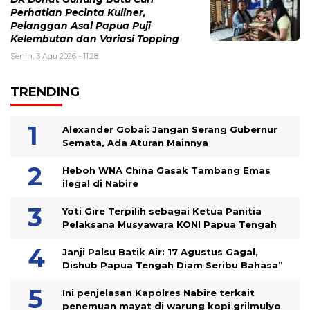
Perhatian Pecinta Kuliner,
Pelanggan Asal Papua Puji
Kelembutan dan Variasi Topping
Senin, 3 Agu 2026 - 11:28
TRENDING
Alexander Gobai: Jangan Serang Gubernur
Semata, Ada Aturan Mainnya
Heboh WNA China Gasak Tambang Emas
ilegal di Nabire
Yoti Gire Terpilih sebagai Ketua Panitia
Pelaksana Musyawara KONI Papua Tengah
Janji Palsu Batik Air: 17 Agustus Gagal,
Dishub Papua Tengah Diam Seribu Bahasa”
Ini penjelasan Kapolres Nabire terkait
penemuan mayat di warung kopi grilmulyo