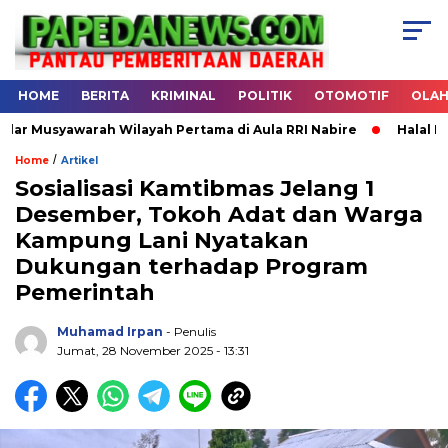
HOME
BERITA
KRIMINAL
POLITIK
OTOMOTIF
OLA
warah Wilayah Pertama di Aula RRI Nabire
Halal Bihalal DP
/
Home
Artikel
Sosialisasi Kamtibmas Jelang 1
Desember, Tokoh Adat dan Warga
.
Kampung Lani Nyatakan
Dukungan terhadap Program
Pemerintah
Muhamad Irpan
- Penulis
Jumat, 28 November 2025 - 13:31