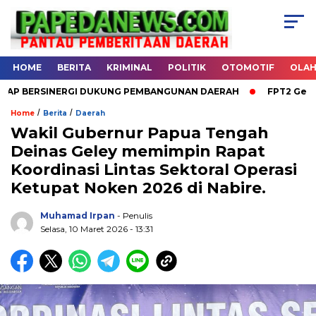
HOME
BERITA
KRIMINAL
POLITIK
OTOMOTIF
OLA
 BERSINERGI DUKUNG PEMBANGUNAN DAERAH
FPT2 Gelar Musy
/
/
Home
Berita
Daerah
Wakil Gubernur Papua Tengah
Deinas Geley memimpin Rapat
.
Koordinasi Lintas Sektoral Operasi
Ketupat Noken 2026 di Nabire.
Muhamad Irpan
- Penulis
Selasa, 10 Maret 2026 - 13:31