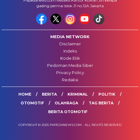
Papedanews.com Redaksi:Kantor Kowari Jln.Kelapa
gading permai blok J1 no.12A Jakarta
MEDIA NETWORK
Disclaimer
Indeks
Kode Etik
Pedoman Media Siber
Privacy Policy
Redaksi
HOME
BERITA
KRIMINAL
POLITIK
OTOMOTIF
OLAHRAGA
TAG BERITA
BERITA OTOMOTIF
COPYRIGHT © 2025 PAPEDANEWS.COM - ALL RIGHTS RESERVED