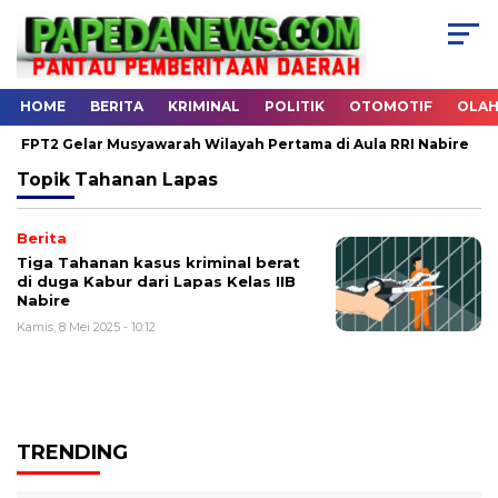
HOME
BERITA
KRIMINAL
POLITIK
OTOMOTIF
OLA
FPT2 Gelar Musyawarah Wilayah Pertama di Aula RRI Nabire
Topik
Tahanan Lapas
Berita
Tiga Tahanan kasus kriminal berat
di duga Kabur dari Lapas Kelas IIB
Nabire
Kamis, 8 Mei 2025 - 10:12
TRENDING