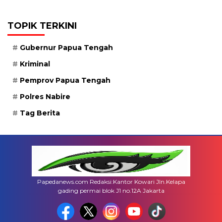
TOPIK TERKINI
Gubernur Papua Tengah
Kriminal
Pemprov Papua Tengah
Polres Nabire
Tag Berita
Papedanews.com Redaksi:Kantor Kowari Jln.Kelapa
gading permai blok J1 no.12A Jakarta