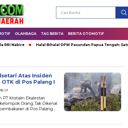
OTIF
OLAHRAGA
TAG BERITA
BERITA OTOMOTIF
Nabire
Halal Bihalal DPW Pasundan Papua Tengah: Satukan K
lsetari Atas Insiden
OTK di Pos Palang I
18:01
 Kristalin Ekalestari
ekelompok Orang Tak Dikenal
pembakaran di Pos Palang…