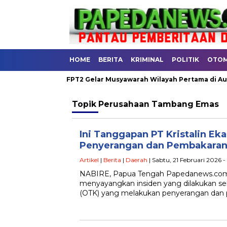
HOME
BERITA
KRIMINAL
POLITIK
OTOM
DAERAH
FPT2 Gelar Musyawarah Wilayah Pertama di Aula RRI 
Topik
Perusahaan Tambang Emas
Ini Tanggapan PT Kristalin Eka
Penyerangan dan Pembakaran 
Artikel
|
Berita
|
Daerah
| Sabtu, 21 Februari 2026 - 
NABIRE, Papua Tengah Papedanews.com PT
menyayangkan insiden yang dilakukan s
(OTK) yang melakukan penyerangan dan 