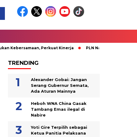
ebersamaan, Perkuat Kinerja
PLN Nabire Berbagi Kasih bers
TRENDING
Alexander Gobai: Jangan
Serang Gubernur Semata,
Ada Aturan Mainnya
Heboh WNA China Gasak
Tambang Emas ilegal di
Nabire
Yoti Gire Terpilih sebagai
Ketua Panitia Pelaksana