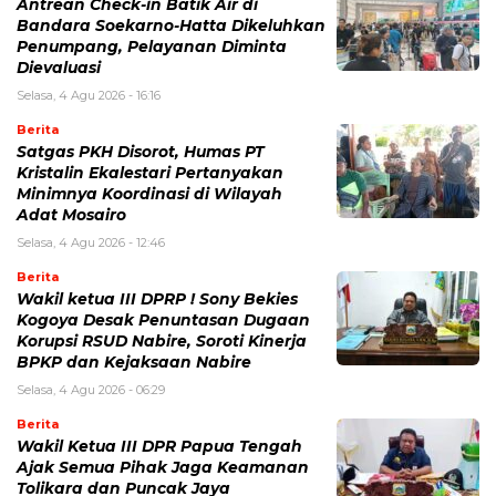
Antrean Check-in Batik Air di
Bandara Soekarno-Hatta Dikeluhkan
Penumpang, Pelayanan Diminta
Dievaluasi
Selasa, 4 Agu 2026 - 16:16
Berita
Satgas PKH Disorot, Humas PT
Kristalin Ekalestari Pertanyakan
Minimnya Koordinasi di Wilayah
Adat Mosairo
Selasa, 4 Agu 2026 - 12:46
Berita
Wakil ketua III DPRP ! Sony Bekies
Kogoya Desak Penuntasan Dugaan
Korupsi RSUD Nabire, Soroti Kinerja
BPKP dan Kejaksaan Nabire
Selasa, 4 Agu 2026 - 06:29
Berita
Wakil Ketua III DPR Papua Tengah
Ajak Semua Pihak Jaga Keamanan
Tolikara dan Puncak Jaya