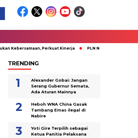
ebersamaan, Perkuat Kinerja
PLN Nabire Berbagi Kasih bers
TRENDING
Alexander Gobai: Jangan
Serang Gubernur Semata,
Ada Aturan Mainnya
Heboh WNA China Gasak
Tambang Emas ilegal di
Nabire
Yoti Gire Terpilih sebagai
Ketua Panitia Pelaksana