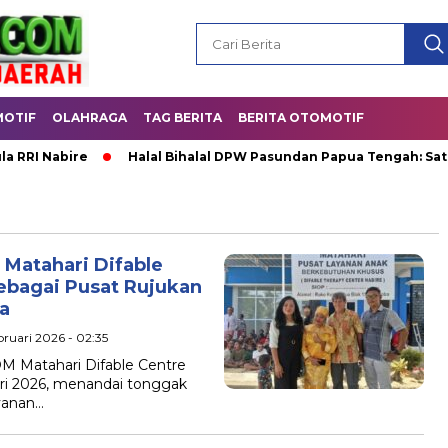
OTIF
OLAHRAGA
TAG BERITA
BERITA OTOMOTIF
Nabire
Halal Bihalal DPW Pasundan Papua Tengah: Satukan K
 Matahari Difable
ebagai Pusat Rujukan
a
ebruari 2026 - 02:35
 Matahari Difable Centre
ari 2026, menandai tonggak
ayanan…