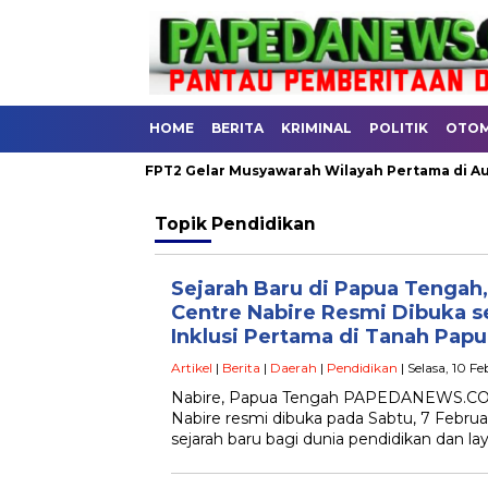
HOME
BERITA
KRIMINAL
POLITIK
OTOM
DAERAH
FPT2 Gelar Musyawarah Wilayah Pertama di Aula RRI 
Topik
Pendidikan
Sejarah Baru di Papua Tengah,
Centre Nabire Resmi Dibuka s
Inklusi Pertama di Tanah Papu
Artikel
|
Berita
|
Daerah
|
Pendidikan
| Selasa, 10 F
Nabire, Papua Tengah PAPEDANEWS.COM
Nabire resmi dibuka pada Sabtu, 7 Febru
sejarah baru bagi dunia pendidikan dan l