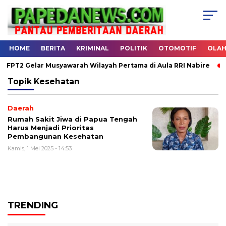
HOME
BERITA
KRIMINAL
POLITIK
OTOMOTIF
OLA
FPT2 Gelar Musyawarah Wilayah Pertama di Aula RRI Nabire
H
Topik
Kesehatan
Daerah
Rumah Sakit Jiwa di Papua Tengah
Harus Menjadi Prioritas
Pembangunan Kesehatan
Kamis, 1 Mei 2025 - 14:53
TRENDING