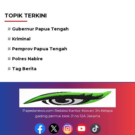
TOPIK TERKINI
Gubernur Papua Tengah
Kriminal
Pemprov Papua Tengah
Polres Nabire
Tag Berita
Papedanews.com Redaksi:Kantor Kowari Jln.Kelapa
gading permai blok J1 no.12A Jakarta