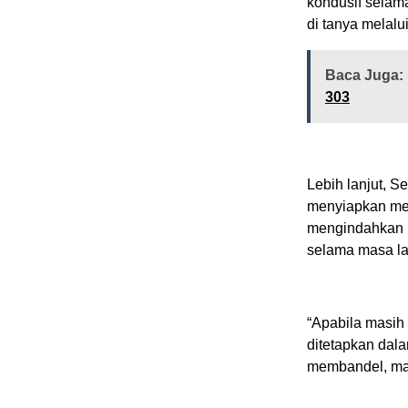
kondusif selam
di tanya melalu
Baca Juga:
303
Lebih lanjut, 
menyiapkan mek
mengindahkan h
selama masa la
“Apabila masih
ditetapkan dal
membandel, maka