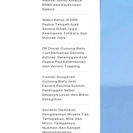
Nabire, Soroti Kinerja
BPKP dan Kejaksaan
Nabire
Wakil Ketua III DPR
Papua Tengah Ajak
Semua Pihak Jaga
Keamanan Tolikara dan
Puncak Jaya
DK Donat Gunung Batu
Curi Perhatian Pecinta
Kuliner, Pelanggan Asal
Papua Puji Kelembutan
dan Variasi Topping
Cuanki Anugerah
Gunung Batu Jadi
Favorit Pecinta Kuliner,
Pelanggan Sebut
Rasanya Lezat dan Bikin
Ketagihan
Sariater Hadirkan
Pengalaman Wisata Tak
Terlupakan, Mila dan
Micci: Tempatnya
Nyaman dan Sangat
Menyenangkan