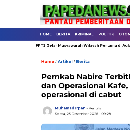
HOME
BERITA
KRIMINAL
POLITIK
OTOM
RAH
FPT2 Gelar Musyawarah Wilayah Pertama di Aula RRI Nabi
Home
Artikel
Berita
/
/
.
Pemkab Nabire Terbit
dan Operasional Kafe,
operasional di cabut
Muhamad Irpan
- Penulis
Selasa, 23 Desember 2025 - 09:28