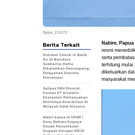
Oplus_131072
Nabire, Papu
Berita Terkait
resmi menerbit
Antrean Check-in Batik
serta pembatas
Air di Bandara
Soekarno-Hatta
terhitung mula
Dikeluhkan Penumpang,
dikeluarkan da
Pelayanan Diminta
Dievaluasi
masyarakat men
Satgas PKH Disorot,
Humas PT Kristalin
Ekalestari Pertanyakan
Minimnya Koordinasi di
Wilayah Adat Mosairo
Wakil ketua III DPRP !
Sony Bekies Kogoya
Desak Penuntasan
Dugaan Korupsi RSUD