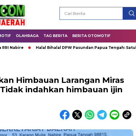
OTIF
OLAHRAGA
TAG BERITA
BERITA OTOMOTIF
re
Halal Bihalal DPW Pasundan Papua Tengah: Satukan Keber
kan Himbauan Larangan Miras
 Tidak indahkan himbauan ijin