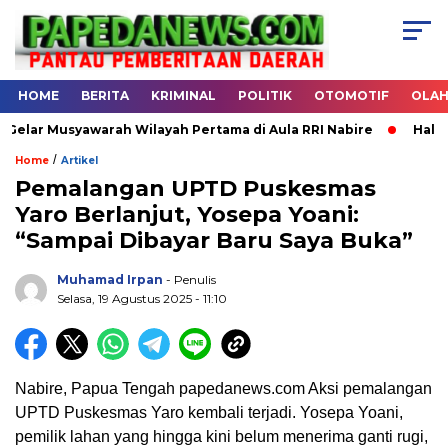
HOME
BERITA
KRIMINAL
POLITIK
OTOMOTIF
OLA
ar Musyawarah Wilayah Pertama di Aula RRI Nabire
Halal Bih
/
Home
Artikel
Pemalangan UPTD Puskesmas
Yaro Berlanjut, Yosepa Yoani:
.
“Sampai Dibayar Baru Saya Buka”
Muhamad Irpan
- Penulis
Selasa, 19 Agustus 2025 - 11:10
Nabire, Papua Tengah papedanews.com Aksi pemalangan
UPTD Puskesmas Yaro kembali terjadi. Yosepa Yoani,
pemilik lahan yang hingga kini belum menerima ganti rugi,