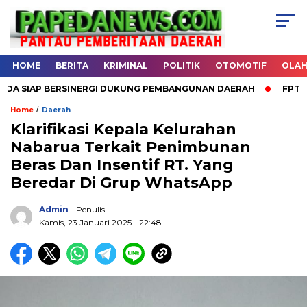
HOME
BERITA
KRIMINAL
POLITIK
OTOMOTIF
OLA
SIAP BERSINERGI DUKUNG PEMBANGUNAN DAERAH
FPT2 Gelar
/
Home
Daerah
Klarifikasi Kepala Kelurahan
Nabarua Terkait Penimbunan
.
Beras Dan Insentif RT. Yang
Beredar Di Grup WhatsApp
Admin
- Penulis
Kamis, 23 Januari 2025 - 22:48