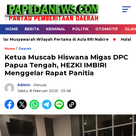
HOME
BERITA
KRIMINAL
POLITIK
OTOMOTIF
OLA
rah Wilayah Pertama di Aula RRI Nabire
Halal Bihalal DPW 
/
Home
Daerah
Ketua Muscab Hiswana Migas DPC
Papua Tengah, HEZKI IMBIRI
.
Menggelar Rapat Panitia
Admin
- Penulis
Sabtu, 8 Februari 2025 - 23:48