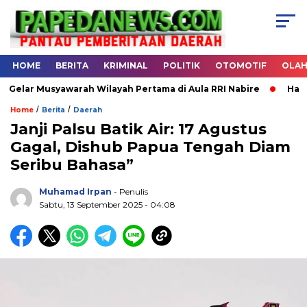
HOME
BERITA
KRIMINAL
POLITIK
OTOMOTIF
OLA
ar Musyawarah Wilayah Pertama di Aula RRI Nabire
Halal Bi
/
/
Home
Berita
Daerah
Janji Palsu Batik Air: 17 Agustus
Gagal, Dishub Papua Tengah Diam
.
Seribu Bahasa”
Muhamad Irpan
- Penulis
Sabtu, 13 September 2025 - 04:08