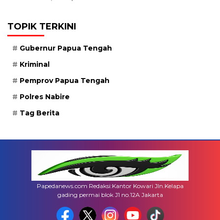
TOPIK TERKINI
Gubernur Papua Tengah
Kriminal
Pemprov Papua Tengah
Polres Nabire
Tag Berita
Papedanews.com Redaksi:Kantor Kowari Jln.Kelapa
gading permai blok J1 no.12A Jakarta