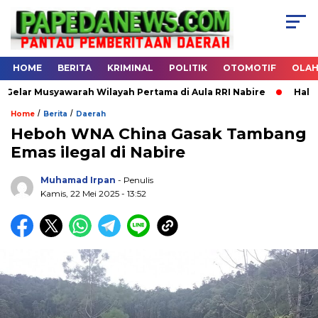
HOME
BERITA
KRIMINAL
POLITIK
OTOMOTIF
OLA
 Musyawarah Wilayah Pertama di Aula RRI Nabire
Halal Bihal
/
/
Home
Berita
Daerah
Heboh WNA China Gasak Tambang
Emas ilegal di Nabire
.
Muhamad Irpan
- Penulis
Kamis, 22 Mei 2025 - 13:52