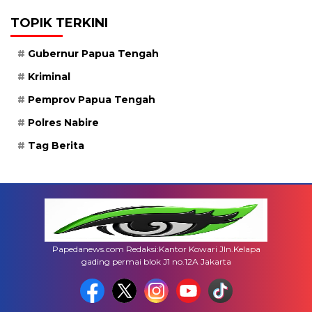
TOPIK TERKINI
Gubernur Papua Tengah
Kriminal
Pemprov Papua Tengah
Polres Nabire
Tag Berita
Papedanews.com Redaksi:Kantor Kowari Jln.Kelapa
gading permai blok J1 no.12A Jakarta