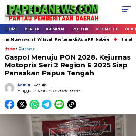
HOME
BERITA
KRIMINAL
POLITIK
OTOMOTIF
OLA
warah Wilayah Pertama di Aula RRI Nabire
Halal Bihalal DP
/
Home
Olahraga
Gaspol Menuju PON 2028, Kejurnas
Motoprix Seri 2 Region E 2025 Siap
.
Panaskan Papua Tengah
Admin
- Penulis
Minggu, 14 September 2025 - 09:46