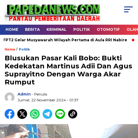
HOME
BERITA
KRIMINAL
POLITIK
OTOMOTIF
OLA
 Musyawarah Wilayah Pertama di Aula RRI Nabire
Halal Bihal
/
Home
Politik
Blusukan Pasar Kali Bobo: Bukti
Kedekatan Martinus Adii Dan Agus
.
Suprayitno Dengan Warga Akar
Rumput
Admin
- Penulis
Jumat, 22 November 2024 - 01:37