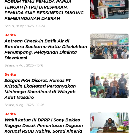
FORUM TEMU PEMUDA PAPUA
TENGAH (FTP2) DIRESMIKAN,
PEMUDA SIAP BERSINERGI DUKUNG
PEMBANGUNAN DAERAH
Senin, 28 Apr 2025 - 04:20
Berita
Antrean Check-in Batik Air di
Bandara Soekarno-Hatta Dikeluhkan
Penumpang, Pelayanan Diminta
Dievaluasi
Selasa, 4 Agu 2026 - 16:16
Berita
Satgas PKH Disorot, Humas PT
Kristalin Ekalestari Pertanyakan
Minimnya Koordinasi di Wilayah
Adat Mosairo
Selasa, 4 Agu 2026 - 12:46
Berita
Wakil ketua III DPRP ! Sony Bekies
Kogoya Desak Penuntasan Dugaan
Korupsi RSUD Nabire, Soroti Kinerja