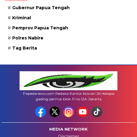
Gubernur Papua Tengah
Kriminal
Pemprov Papua Tengah
Polres Nabire
Tag Berita
Papedanews.com Redaksi:Kantor Kowari Jln.Kelapa
gading permai blok J1 no.12A Jakarta
MEDIA NETWORK
Disclaimer