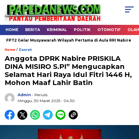
HOME
BERITA
KRIMINAL
POLITIK
OTOMOTIF
OLA
T2 Gelar Musyawarah Wilayah Pertama di Aula RRI Nabire
Ha
/
Home
Daerah
Anggota DPRK Nabire PRISKILA
DINA MISIRO S.PI” Mengucapkan
.
Selamat Hari Raya Idul Fitri 1446 H,
Mohon Maaf Lahir Batin
Admin
- Penulis
Minggu, 30 Maret 2025 - 04:30