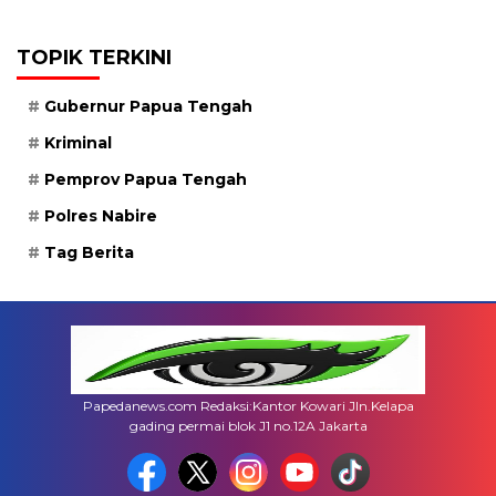
TOPIK TERKINI
Gubernur Papua Tengah
Kriminal
Pemprov Papua Tengah
Polres Nabire
Tag Berita
Papedanews.com Redaksi:Kantor Kowari Jln.Kelapa
gading permai blok J1 no.12A Jakarta