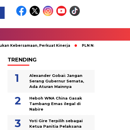
ebersamaan, Perkuat Kinerja
PLN Nabire Berbagi Kasih bers
TRENDING
Alexander Gobai: Jangan
Serang Gubernur Semata,
Ada Aturan Mainnya
Heboh WNA China Gasak
Tambang Emas ilegal di
Nabire
Yoti Gire Terpilih sebagai
Ketua Panitia Pelaksana