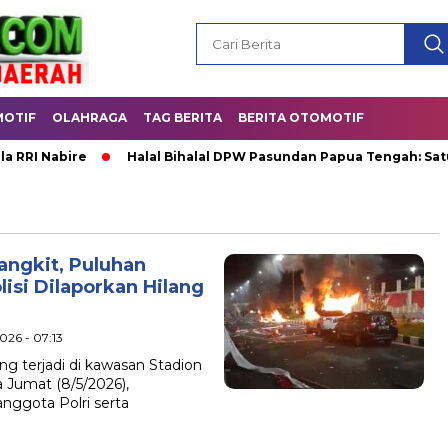
OTIF
OLAHRAGA
TAG BERITA
BERITA OTOMOTIF
Nabire
Halal Bihalal DPW Pasundan Papua Tengah: Satukan K
angkit, Puluhan
isi Dilaporkan Hilang
2026 - 07:13
 terjadi di kawasan Stadion
 Jumat (8/5/2026),
nggota Polri serta