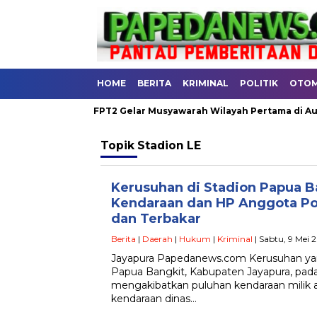
HOME
BERITA
KRIMINAL
POLITIK
OTOM
DAERAH
FPT2 Gelar Musyawarah Wilayah Pertama di Aula RRI 
Topik
Stadion LE
Kerusuhan di Stadion Papua B
Kendaraan dan HP Anggota Pol
dan Terbakar
Berita
|
Daerah
|
Hukum
|
Kriminal
| Sabtu, 9 Mei 
Jayapura Papedanews.com Kerusuhan yang
Papua Bangkit, Kabupaten Jayapura, pada
mengakibatkan puluhan kendaraan milik a
kendaraan dinas…