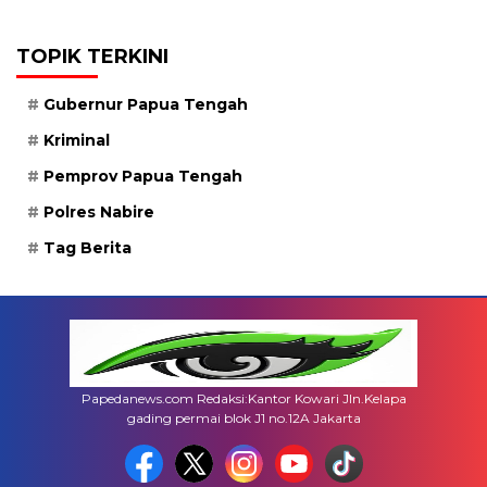
TOPIK TERKINI
Gubernur Papua Tengah
Kriminal
Pemprov Papua Tengah
Polres Nabire
Tag Berita
Papedanews.com Redaksi:Kantor Kowari Jln.Kelapa
gading permai blok J1 no.12A Jakarta