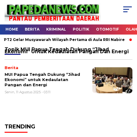
HOME
BERITA
KRIMINAL
POLITIK
OTOMOTIF
OLA
T2 Gelar Musyawarah Wilayah Pertama di Aula RRI Nabire
Ha
Topik
MUI Papua Tengah Dukung “Jihad
Ekonomi” Untuk Kedaulatan Pangan Dan Energi
Berita
MUI Papua Tengah Dukung “Jihad
Ekonomi” untuk Kedaulatan
Pangan dan Energi
Senin, 11 Agustus 2025 - 03:11
TRENDING