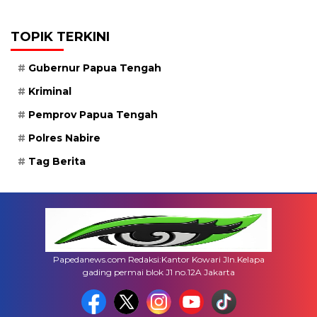
TOPIK TERKINI
Gubernur Papua Tengah
Kriminal
Pemprov Papua Tengah
Polres Nabire
Tag Berita
Papedanews.com Redaksi:Kantor Kowari Jln.Kelapa
gading permai blok J1 no.12A Jakarta