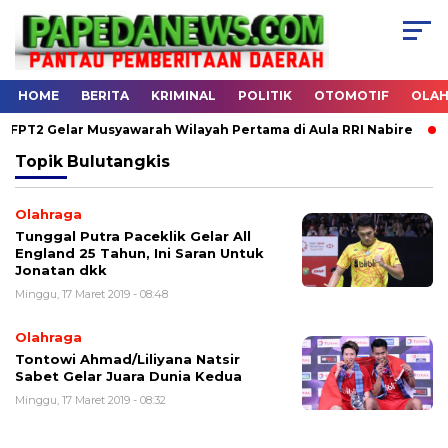
HOME
BERITA
KRIMINAL
POLITIK
OTOMOTIF
OLA
PT2 Gelar Musyawarah Wilayah Pertama di Aula RRI Nabire
H
Topik
Bulutangkis
Olahraga
Tunggal Putra Paceklik Gelar All
England 25 Tahun, Ini Saran Untuk
Jonatan dkk
Minggu, 17 Maret 2019 - 08:48
Olahraga
Tontowi Ahmad/Liliyana Natsir
Sabet Gelar Juara Dunia Kedua
Minggu, 17 Maret 2019 - 08:32