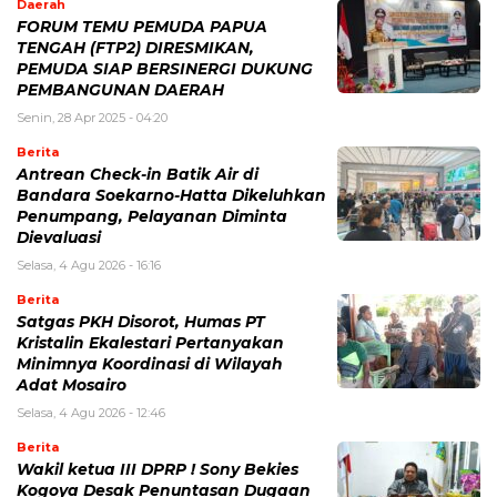
Daerah
FORUM TEMU PEMUDA PAPUA
TENGAH (FTP2) DIRESMIKAN,
PEMUDA SIAP BERSINERGI DUKUNG
PEMBANGUNAN DAERAH
Senin, 28 Apr 2025 - 04:20
Berita
Antrean Check-in Batik Air di
Bandara Soekarno-Hatta Dikeluhkan
Penumpang, Pelayanan Diminta
Dievaluasi
Selasa, 4 Agu 2026 - 16:16
Berita
Satgas PKH Disorot, Humas PT
Kristalin Ekalestari Pertanyakan
Minimnya Koordinasi di Wilayah
Adat Mosairo
Selasa, 4 Agu 2026 - 12:46
Berita
Wakil ketua III DPRP ! Sony Bekies
Kogoya Desak Penuntasan Dugaan