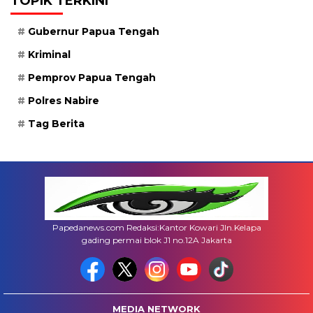
TOPIK TERKINI
Gubernur Papua Tengah
Kriminal
Pemprov Papua Tengah
Polres Nabire
Tag Berita
Papedanews.com Redaksi:Kantor Kowari Jln.Kelapa
gading permai blok J1 no.12A Jakarta
MEDIA NETWORK