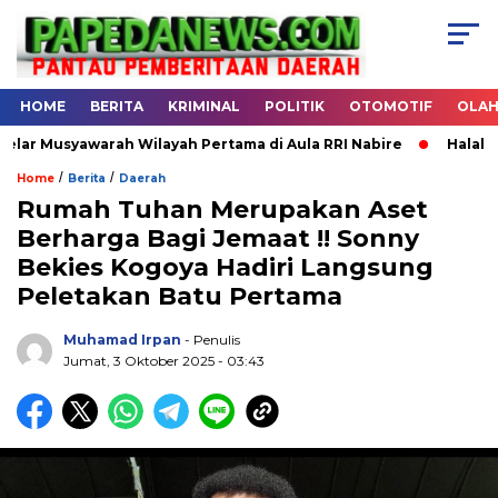
HOME
BERITA
KRIMINAL
POLITIK
OTOMOTIF
OLA
awarah Wilayah Pertama di Aula RRI Nabire
Halal Bihalal DP
/
/
Home
Berita
Daerah
Rumah Tuhan Merupakan Aset
Berharga Bagi Jemaat !! Sonny
.
Bekies Kogoya Hadiri Langsung
Peletakan Batu Pertama
Muhamad Irpan
- Penulis
Jumat, 3 Oktober 2025 - 03:43