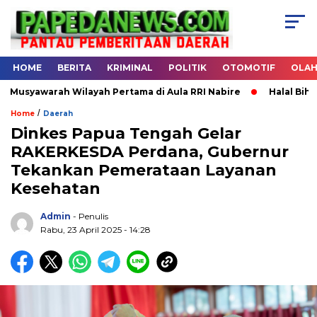
HOME
BERITA
KRIMINAL
POLITIK
OTOMOTIF
OLA
 Wilayah Pertama di Aula RRI Nabire
Halal Bihalal DPW Pas
/
Home
Daerah
Dinkes Papua Tengah Gelar
RAKERKESDA Perdana, Gubernur
.
Tekankan Pemerataan Layanan
Kesehatan
Admin
- Penulis
Rabu, 23 April 2025 - 14:28