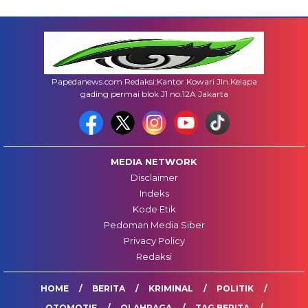
Papedanews.com Redaksi:Kantor Kowari Jln.Kelapa
gading permai blok J1 no.12A Jakarta
MEDIA NETWORK
Disclaimer
Indeks
Kode Etik
Pedoman Media Siber
Privacy Policy
Redaksi
HOME
BERITA
KRIMINAL
POLITIK
OTOMOTIF
OLAHRAGA
TAG BERITA