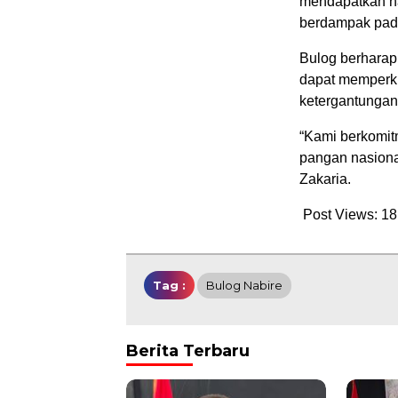
mendapatkan ha
berdampak pada
Bulog berharap 
dapat memperk
ketergantungan 
“Kami berkomit
pangan nasiona
Zakaria.
Post Views:
18
Tag :
Bulog Nabire
Berita Terbaru