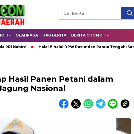
OTIF
OLAHRAGA
TAG BERITA
BERITA OTOMOTIF
bire
Halal Bihalal DPW Pasundan Papua Tengah: Satukan Keb
ap Hasil Panen Petani dalam
agung Nasional