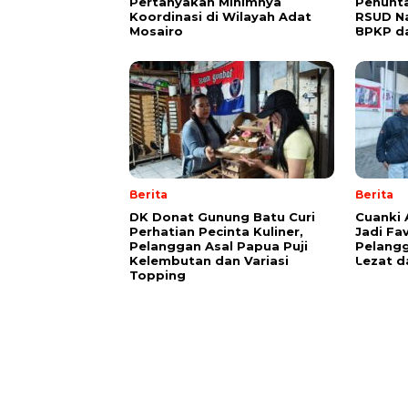
Pertanyakan Minimnya
Penunt
Koordinasi di Wilayah Adat
RSUD Na
Mosairo
BPKP da
Berita
Berita
DK Donat Gunung Batu Curi
Cuanki
Perhatian Pecinta Kuliner,
Jadi Fav
Pelanggan Asal Papua Puji
Pelang
Kelembutan dan Variasi
Lezat d
Topping