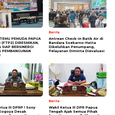
Berita
TEMU PEMUDA PAPUA
Antrean Check-in Batik Air di
 (FTP2) DIRESMIKAN,
Bandara Soekarno-Hatta
 SIAP BERSINERGI
Dikeluhkan Penumpang,
G PEMBANGUNAN
Pelayanan Diminta Dievaluasi
H
Berita
etua III DPRP ! Sony
Wakil Ketua III DPR Papua
 Kogoya Desak
Tengah Ajak Semua Pihak