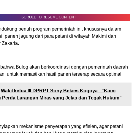
SCROLL TO RESUME CONTENT
ndukung penuh program pemerintah ini, khususnya dalam
l panen jagung dari para petani di wilayah Makimi dan
r Zakaria.
 bahwa Bulog akan berkoordinasi dengan pemerintah daerah
ni untuk memastikan hasil panen terserap secara optimal.
Wakil ketua III DPRPT Sony Bekies Kogoya : "Kami
u Perda Larangan Miras yang Jelas dan Tegak Hukum"
yiapkan mekanisme penyerapan yang efisien, agar petani