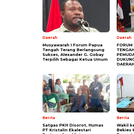
Daerah
Daerah
Musyawarah I Forum Papua
FORUM 
Tengah Terang Berlangsung
TENGAH
Sukses, Alexander G. Gobay
PEMUDA
Terpilih Sebagai Ketua Umum
DUKUN
DAERA
Berita
Berita
Satgas PKH Disorot, Humas
Wakil k
PT Kristalin Ekalestari
Bekies