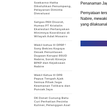
Soekarno-Hatta
Penanaman Jagu
Dikeluhkan Penumpang,
Pelayanan Diminta
Pernyataan ter
Dievaluasi
Nabire, mewaki
Satgas PKH Disorot,
yang dilaksana
Humas PT Kristalin
Ekalestari Pertanyakan
Minimnya Koordinasi di
Wilayah Adat Mosairo
Wakil ketua III DPRP !
Sony Bekies Kogoya
Desak Penuntasan
Dugaan Korupsi RSUD
Nabire, Soroti Kinerja
BPKP dan Kejaksaan
Nabire
Wakil Ketua III DPR
Papua Tengah Ajak
Semua Pihak Jaga
Keamanan Tolikara dan
Puncak Jaya
DK Donat Gunung Batu
Curi Perhatian Pecinta
Kuliner, Pelanggan Asal