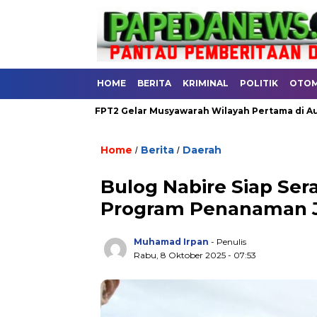
HOME
BERITA
KRIMINAL
POLITIK
OTOM
ERAH
FPT2 Gelar Musyawarah Wilayah Pertama di Aula RRI Na
Home
Berita
Daerah
/
/
.
Bulog Nabire Siap Ser
Program Penanaman J
Muhamad Irpan
- Penulis
Rabu, 8 Oktober 2025 - 07:53