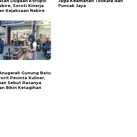
asan Dugaan Korupsi
Jaga Keamanan Tolikara dan
bire, Soroti Kinerja
Puncak Jaya
n Kejaksaan Nabire
 Anugerah Gunung Batu
orit Pecinta Kuliner,
gan Sebut Rasanya
an Bikin Ketagihan