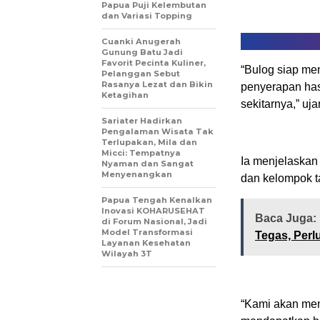
Papua Puji Kelembutan
dan Variasi Topping
Cuanki Anugerah
Gunung Batu Jadi
Favorit Pecinta Kuliner,
“Bulog siap me
Pelanggan Sebut
Rasanya Lezat dan Bikin
penyerapan hasi
Ketagihan
sekitarnya,” uja
Sariater Hadirkan
Pengalaman Wisata Tak
Terlupakan, Mila dan
Micci: Tempatnya
Ia menjelaskan
Nyaman dan Sangat
Menyenangkan
dan kelompok ta
Papua Tengah Kenalkan
Inovasi KOHARUSEHAT
Baca Juga:
di Forum Nasional, Jadi
Model Transformasi
Tegas, Perl
Layanan Kesehatan
Wilayah 3T
“Kami akan men