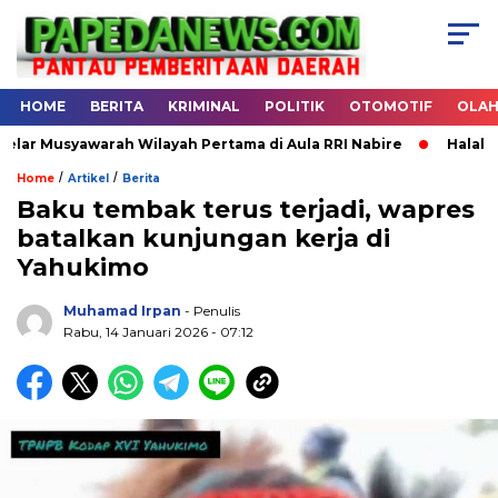
HOME
BERITA
KRIMINAL
POLITIK
OTOMOTIF
OLA
Musyawarah Wilayah Pertama di Aula RRI Nabire
Halal Bihal
/
/
Home
Artikel
Berita
Baku tembak terus terjadi, wapres
batalkan kunjungan kerja di
.
Yahukimo
Muhamad Irpan
- Penulis
Rabu, 14 Januari 2026 - 07:12